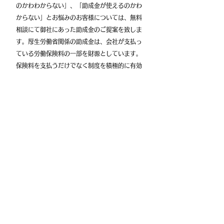
のかわわからない」、「助成金が使えるのかわ
からない」とお悩みのお客様については、無料
相談にて御社にあった助成金のご提案を致しま
す。厚生労働省関係の助成金は、会社が支払っ
ている労働保険料の一部を財源としています。
保険料を支払うだけでなく制度を積極的に有効
活用しましょう。また、助成金は返済する必要
のないお金なので、企業経営に大きなメリット
となります。知らないと損をする助成金！ぜひ
お問い合わせください！
◆事務所情報
​・
所在地：足柄上郡開成町牛島50番地4TYS504-