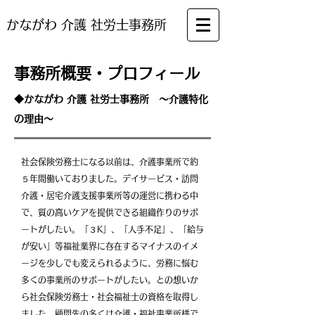
かながわ 介護 社労士事務所
事務所概要・プロフィール
◆かながわ 介護 社労士事務所 ～介護特化
の理由～
社会保険労務士になる以前は、介護事業所で約
５年間働いておりまし
た。デイサービス・訪問
介護・居宅介護支援事業所等の運営に携わる
中
で、質の高いケアを提供できる組織作りのサポ
ートがしたい。「３K」、
「人手不足」、「給与
が安い」等福祉業界に存在するマイナスのイメ
ージ
を少しでも変えられるように、労務に悩む
多くの事業所のサポートがし
たい。との想いか
ら社会保険労務士・社会福祉士の資格を取得し
まし
​た。顧問先の多くは介護・福祉事業所様で