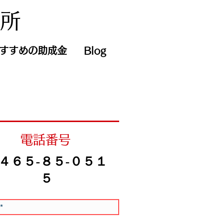
務所
すすめの助成金
Blog
​電話番号
０４６５-８５-０５１
５