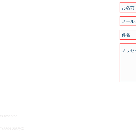
 reserved.
S504-205号室